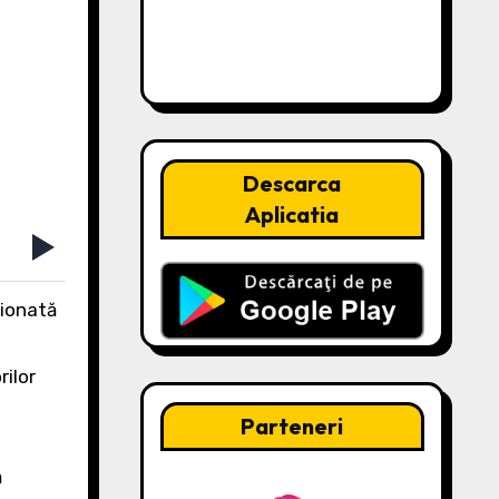
Descarca
Aplicatia
rilor
Parteneri
ă