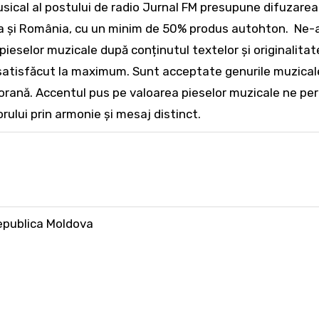
musical al postului de radio Jurnal FM presupune difuzarea
va și România, cu un minim de 50% produs autohton. Ne
ieselor muzicale după conținutul textelor și originalita
ie satisfăcut la maximum. Sunt acceptate genurile muzical
orană. Accentul pus pe valoarea pieselor muzicale ne pe
rului prin armonie și mesaj distinct.
epublica Moldova