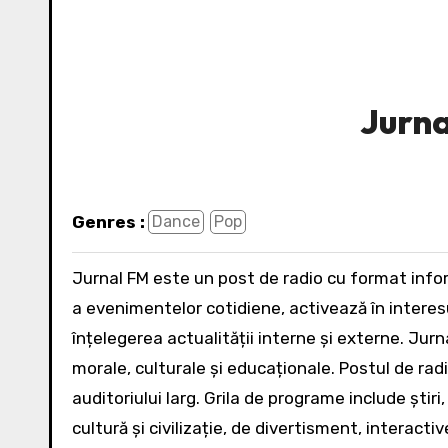
Jurn
Genres :
Dance
Pop
Jurnal FM este un post de radio cu format informativ-muzical care, prin reflectarea corectă și nedistorsionată
a evenimentelor cotidiene, activează în interesul
înțelegerea actualității interne și externe. Jurn
morale, culturale și educaționale. Postul de ra
auditoriului larg. Grila de programe include ști
cultură și civilizație, de divertisment, interacti