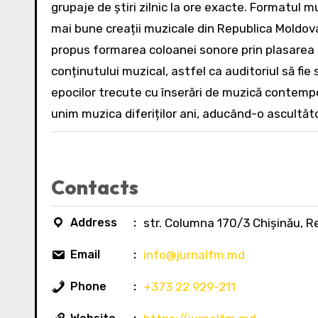
grupaje de știri zilnic la ore exacte. Formatul 
mai bune creații muzicale din Republica Moldo
propus formarea coloanei sonore prin plasarea p
conținutului muzical, astfel ca auditoriul să f
epocilor trecute cu înserări de muzică contemp
unim muzica diferiților ani, aducând-o ascultăto
Contacts
Address
str. Columna 170/3 Chișinău, R
Email
info@jurnalfm.md
Phone
+373 22 929-211