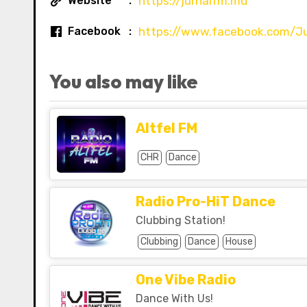
Website
https://jurnalfm.md
Facebook
https://www.facebook.com/J
You also may like
Altfel FM
CHR
Dance
Radio Pro-HiT Dance
Clubbing Station!
Clubbing
Dance
House
One Vibe Radio
Dance With Us!