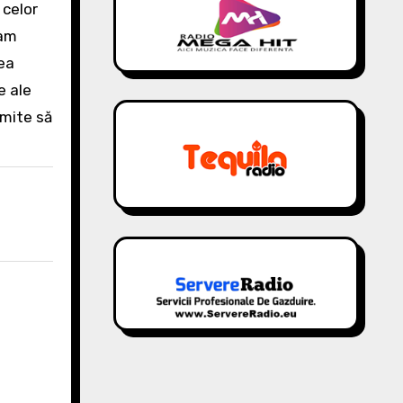
 celor
-am
tea
e ale
rmite să