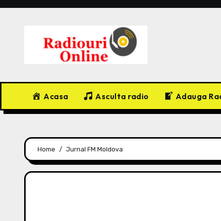
Skip
to
content
Acasa
Asculta radio
Adauga Ra
Home
Jurnal FM Moldova